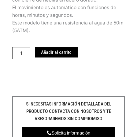
El movimiento es automático con funciones de
horas, minutos y segundos.
Este modelo tiene una resistencia al agua de 50m
(5ATM).
Philipp
Plein
Añadir al carrito
PWBAA1623
cantidad
SI NECESITAS INFORMACIÓN DETALLADA DEL
PRODUCTO CONTACTA CON NOSOTROS Y TE
ASESORAREMOS SIN COMPROMISO
Solicita información