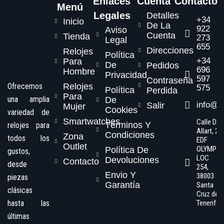
Enlaces
Cuenta
Contacto
Menú
Legales
Detalles
+34
Inicio
De La
922
Aviso
Cuenta
Tienda
273
Legal
655
Direcciones
Relojes
Política
+34
Para
De
Pedidos
696
Hombre
Privacidad
597
Contraseña
Ofrecemos
Relojes
575
Política
Perdida
Para
una amplia
De
info@s
Salir
Mujer
Cookies
variedad de
Smartwatches
Calle Dr.
Términos Y
relojes para
Allart, 2,
Condiciones
Zona
todos los
EDF
Outlet
OLYMPO
Política De
gustos,
LOC
Devoluciones
Contacto
desde
254,
Envio Y
38003
piezas
Garantía
Santa
clásicas
Cruz de
hasta las
Tenerife
últimas