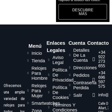
DESCUBRE
MÁS
Enlaces
Cuenta
Contacto
Menú
Legales
Detalles
+34
Inicio
De La
922
Aviso
Cuenta
Tienda
273
Legal
655
Direcciones
Relojes
Política
+34
Para
De
Pedidos
696
Hombre
Privacidad
597
Contraseña
Ofrecemos
Relojes
575
Política
Perdida
Para
una amplia
De
info@s
Salir
Mujer
Cookies
variedad de
Smartwatches
Calle Dr.
Términos Y
relojes para
Allart, 2,
Condiciones
Zona
todos los