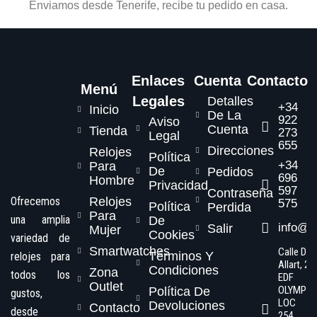
Enviamos desde Tenerife, recibe tu pedido en casa.
Enlaces
Cuenta
Contacto
Menú
Legales
Detalles
+34
Inicio
De La
922
Aviso
Cuenta
Tienda
273
Legal
655
Direcciones
Relojes
Política
+34
Para
De
Pedidos
696
Hombre
Privacidad
597
Contraseña
Ofrecemos
Relojes
575
Política
Perdida
Para
una amplia
De
info@s
Salir
Mujer
Cookies
variedad de
Smartwatches
Calle Dr.
Términos Y
relojes para
Allart, 2,
Condiciones
Zona
todos los
EDF
Outlet
OLYMPO
Política De
gustos,
LOC
Devoluciones
Contacto
desde
254,