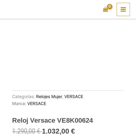
Ir
al
contenido
Categorías:
Relojes Mujer
,
VERSACE
Marca:
VERSACE
Reloj Versace VE8K00624
1.290,00
€
1.032,00
€