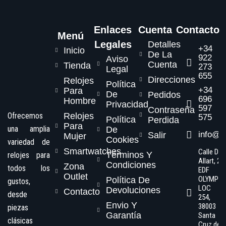
Enlaces
Cuenta
Contacto
Menú
Legales
Detalles
+34
Inicio
De La
922
Aviso
Cuenta
Tienda
273
Legal
655
Direcciones
Relojes
Política
+34
Para
De
Pedidos
696
Hombre
Privacidad
597
Contraseña
Ofrecemos
Relojes
575
Política
Perdida
Para
una amplia
De
info@s
Salir
Mujer
Cookies
variedad de
Smartwatches
Calle Dr.
Términos Y
relojes para
Allart, 2,
Condiciones
Zona
todos los
EDF
Outlet
OLYMPO
Política De
gustos,
LOC
Devoluciones
Contacto
desde
254,
Envio Y
38003
piezas
Garantía
Santa
clásicas
Cruz de