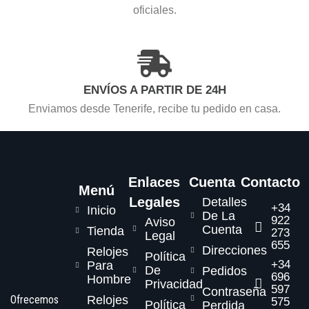
oficiales.
ENVÍOS A PARTIR DE 24H
Enviamos desde Tenerife, recibe tu pedido en casa.
Enlaces
Cuenta
Contacto
Menú
Legales
Detalles
+34
Inicio
De La
922
Aviso
Cuenta
Tienda
273
Legal
655
Direcciones
Relojes
Política
+34
Para
De
Pedidos
696
Hombre
Privacidad
597
Contraseña
Ofrecemos
Relojes
575
Política
Perdida