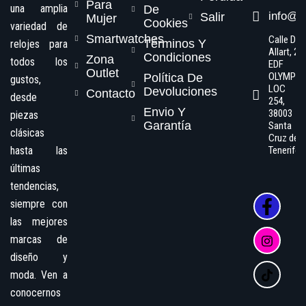
Para
una amplia
De
info@s
Salir
Mujer
Cookies
variedad de
Smartwatches
Calle Dr.
Términos Y
relojes para
Allart, 2,
Condiciones
Zona
todos los
EDF
Outlet
OLYMPO
Política De
gustos,
LOC
Devoluciones
Contacto
desde
254,
Envio Y
38003
piezas
Garantía
Santa
clásicas
Cruz de
hasta las
Tenerife
últimas
tendencias,
siempre con
las mejores
marcas de
diseño y
moda. Ven a
conocernos