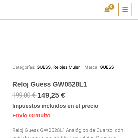
Ir
al
contenido
Categorías:
GUESS
,
Relojes Mujer
Marca:
GUESS
Reloj Guess GW0528L1
199,00
€
149,25
€
Impuestos incluidos en el precio
Envio Gratuito
Reloj Guess GW0528L1 Analógico de Cuarzo con
caja de acero inoxidable. Los relojes Guess se