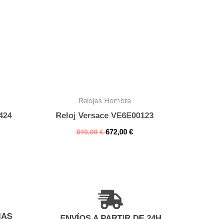
Relojes Hombre
424
Reloj Versace VE6E00123
672,00
€
840,00
€
IAS
ENVÍOS A PARTIR DE 24H