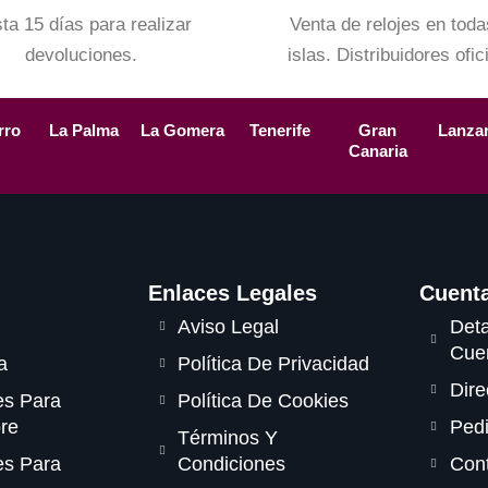
ta 15 días para realizar
Venta de relojes en toda
devoluciones.
islas. Distribuidores ofic
rro
La Palma
La Gomera
Tenerife
Gran
Lanza
Canaria
Enlaces Legales
Cuent
Aviso Legal
Deta
Cue
a
Política De Privacidad
Dire
es Para
Política De Cookies
re
Ped
Términos Y
es Para
Condiciones
Con