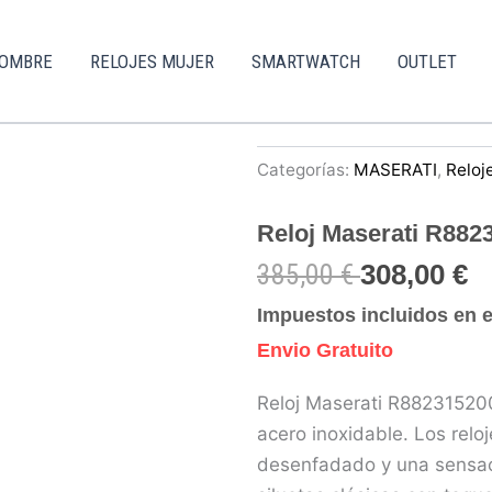
HOMBRE
RELOJES MUJER
SMARTWATCH
OUTLET
Categorías:
MASERATI
,
Reloj
Reloj Maserati R882
385,00
€
308,00
€
Impuestos incluidos en e
Envio Gratuito
Reloj Maserati R88231520
acero inoxidable. Los relo
desenfadado y una sensac