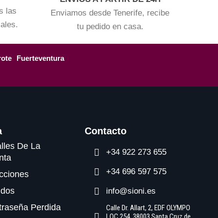
s las
Enviamos desde Tenerife, recibe
iales.
tu pedido en casa.
rote
Fuerteventura
a
Contacto
lles De La
+34 922 273 655
nta
+34 696 597 575
cciones
idos
info@sioni.es
traseña Perdida
Calle Dr. Allart, 2, EDF OLYMPO
LOC 254, 38003 Santa Cruz de