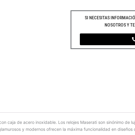
SI NECESITAS INFORMAC
NOSOTROS Y T
on caja de acero inoxidable. Los relojes Maserati son sinónimo de 
glamurosos y modernos ofrecen la máxima funcionalidad en diseños qu