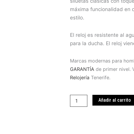
siluetas clásicas con toq
máxima funcionalidad en d
estilo.
El reloj es resistente al ag
para la ducha. El reloj vie
Marcas modernas para homb
GARANTÍA
de primer nivel. 
Relojería
Tenerife.
Reloj
Maserati
Añadir al carrito
R8823152002
cantidad