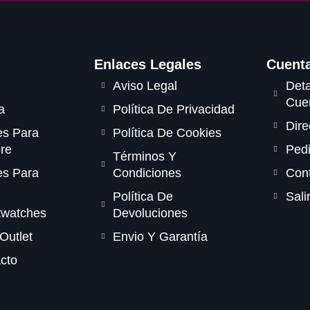
Enlaces Legales
Cuent
Aviso Legal
Deta
Cue
a
Política De Privacidad
Dire
es Para
Política De Cookies
re
Ped
Términos Y
es Para
Condiciones
Con
Política De
Sali
twatches
Devoluciones
Outlet
Envio Y Garantía
cto