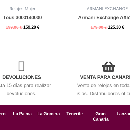
Relojes Mujer
ARMANI EXCHANGE
Tous 3000140000
Armani Exchange AX5
159,20
€
125,30
€
199,00
€
179,00
€
DEVOLUCIONES
VENTA PARA CANAR
ta 15 días para realizar
Venta de relojes en toda
devoluciones.
islas. Distribuidores ofic
rro
La Palma
La Gomera
Tenerife
Gran
Lanza
Canaria