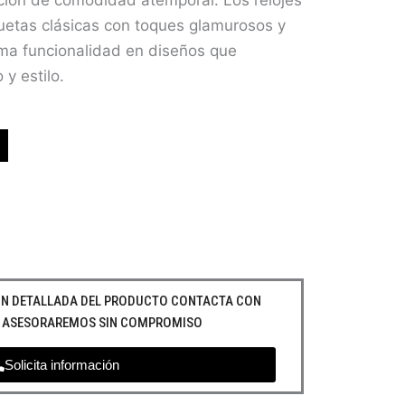
ión de comodidad atemporal. Los relojes
luetas clásicas con toques glamurosos y
ma funcionalidad en diseños que
y estilo.
IÓN DETALLADA DEL PRODUCTO CONTACTA CON
E ASESORAREMOS SIN COMPROMISO
Solicita información