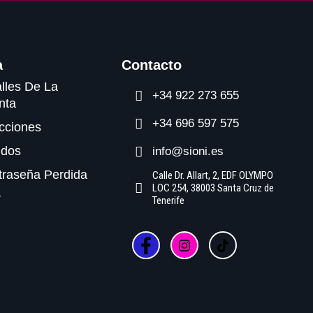
a
Contacto
lles De La
+34 922 273 655
nta
+34 696 597 575
cciones
idos
info@sioni.es
traseña Perdida
Calle Dr. Allart, 2, EDF OLYMPO
LOC 254, 38003 Santa Cruz de
r
Tenerife