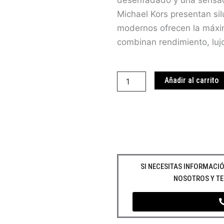
desenfadado y una sensac
Michael Kors presentan si
modernos ofrecen la máxi
combinan rendimiento, lujo 
Reloj
Michael
Añadir al carrito
Kors
MK3355
cantidad
SI NECESITAS INFORMAC
NOSOTROS Y T