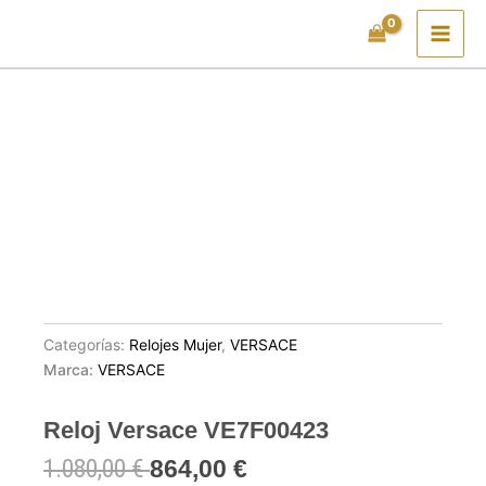
Ir
al
contenido
Categorías:
Relojes Mujer
,
VERSACE
Marca:
VERSACE
Reloj Versace VE7F00423
1.080,00
€
864,00
€