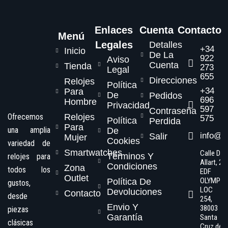
Enlaces
Cuenta
Contacto
Menú
Legales
Detalles
+34
Inicio
De La
922
Aviso
Cuenta
Tienda
273
Legal
655
Direcciones
Relojes
Política
+34
Para
De
Pedidos
696
Hombre
Privacidad
597
Contraseña
Ofrecemos
Relojes
575
Política
Perdida
Para
una amplia
De
info@s
Salir
Mujer
Cookies
variedad de
Smartwatches
Calle Dr.
Términos Y
relojes para
Allart, 2,
Condiciones
Zona
todos los
EDF
Outlet
OLYMPO
Política De
gustos,
LOC
Devoluciones
Contacto
desde
254,
Envio Y
38003
piezas
Garantía
Santa
clásicas
Cruz de