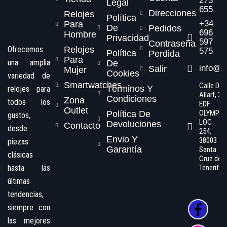
273
Legal
655
Direcciones
Relojes
Política
+34
Para
De
Pedidos
696
Hombre
Privacidad
597
Contraseña
Ofrecemos
Relojes
575
Política
Perdida
Para
una amplia
De
info@s
Salir
Mujer
Cookies
variedad de
Smartwatches
Calle Dr.
Términos Y
relojes para
Allart, 2,
Condiciones
Zona
todos los
EDF
Outlet
OLYMPO
Política De
gustos,
LOC
Devoluciones
Contacto
desde
254,
Envio Y
38003
piezas
Garantía
Santa
clásicas
Cruz de
hasta las
Tenerife
últimas
tendencias,
siempre con
las mejores