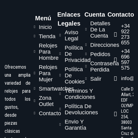
Enlaces
Cuenta
Contacto
Menú
Legales
Detalles
+34
Inicio
De La
922
Aviso
Cuenta
Tienda
273
Legal
655
Direcciones
Relojes
Política
+34
Para
De
Pedidos
696
Hombre
Privacidad
597
Contraseña
Ofrecemos
Relojes
575
Política
Perdida
Para
una amplia
De
info@s
Salir
Mujer
Cookies
variedad de
Smartwatches
Calle Dr.
Términos Y
relojes para
Allart, 2,
Condiciones
Zona
todos los
EDF
Outlet
OLYMPO
Política De
gustos,
LOC
Devoluciones
Contacto
desde
254,
Envio Y
38003
piezas
Garantía
Santa
clásicas
Cruz de