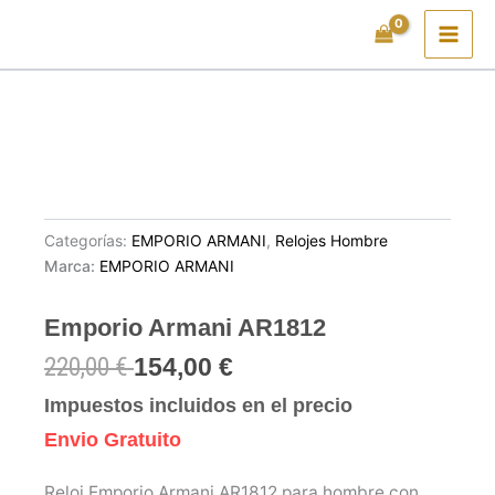
Ir
al
contenido
Categorías:
EMPORIO ARMANI
,
Relojes Hombre
Marca:
EMPORIO ARMANI
Emporio Armani AR1812
220,00
€
154,00
€
Impuestos incluidos en el precio
Envio Gratuito
Reloj Emporio Armani AR1812 para hombre con