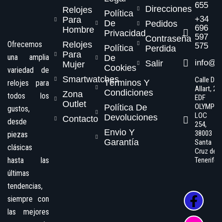
655
Direcciones
Relojes
Política
+34
Para
De
Pedidos
696
Hombre
Privacidad
597
Contraseña
Ofrecemos
Relojes
575
Política
Perdida
Para
una amplia
De
info@s
Salir
Mujer
Cookies
variedad de
Smartwatches
Calle Dr.
Términos Y
relojes para
Allart, 2,
Condiciones
Zona
todos los
EDF
Outlet
OLYMPO
Política De
gustos,
LOC
Devoluciones
Contacto
desde
254,
Envio Y
38003
piezas
Garantía
Santa
clásicas
Cruz de
hasta las
Tenerife
últimas
tendencias,
siempre con
las mejores