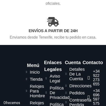
oficiales.
ENVÍOS A PARTIR DE 24H
Enviamos desde Tenerife, recibe tu pedido en casa.
Enlaces
Cuenta
Contacto
Menú
Legales
Detalles
+34
Inicio
De La
922
Aviso
Cuenta
Tienda
273
Legal
655
Direcciones
Relojes
Política
+34
Para
De
Pedidos
696
Hombre
Privacidad
597
Contraseña
Ofrecemos
Relojes
575
Política
Perdida