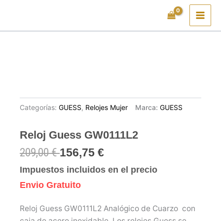
Ir
al
contenido
Categorías:
GUESS
,
Relojes Mujer
Marca:
GUESS
Reloj Guess GW0111L2
209,00
€
156,75
€
Impuestos incluidos en el precio
Envio Gratuito
Reloj Guess GW0111L2 Analógico de Cuarzo con
caja de acero inoxidable. Los relojes Guess se