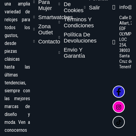
Para
una amplia
De
info@s
Salir
Mujer
Cookies
variedad de
Smartwatches
Calle Dr.
Términos Y
relojes para
Allart, 2,
Condiciones
Zona
todos los
EDF
Outlet
OLYMPO
Política De
gustos,
LOC
Devoluciones
Contacto
desde
254,
Envio Y
38003
piezas
Garantía
Santa
clásicas
Cruz de
hasta las
Tenerife
últimas
tendencias,
siempre con
las mejores
marcas de
diseño y
moda. Ven a
conocernos