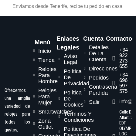
Enviamos desde Tenerife, recibe tu pedido en casa.
Enlaces
Cuenta
Contacto
Menú
Legales
Detalles
+34
Inicio
De La
922
Aviso
Cuenta
Tienda
273
Legal
655
Direcciones
Relojes
Política
+34
Para
De
Pedidos
696
Hombre
Privacidad
597
Contraseña
Ofrecemos
Relojes
575
Política
Perdida
Para
una amplia
De
info@s
Salir
Mujer
Cookies
variedad de
Smartwatches
Calle Dr.
Términos Y
relojes para
Allart, 2,
Condiciones
Zona
todos los
EDF
Outlet
OLYMPO
Política De
gustos,
LOC
Devoluciones