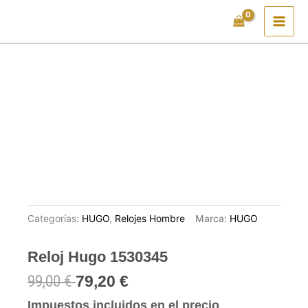
Ir
al
contenido
Categorías:
HUGO
,
Relojes Hombre
Marca:
HUGO
Reloj Hugo 1530345
99,00
€
79,20
€
Impuestos incluidos en el precio