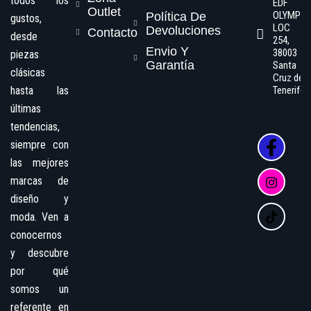
todos los
EDF
Outlet
OLYMPO
Política De
gustos,
LOC
Devoluciones
Contacto
desde
254,
Envio Y
38003
piezas
Garantía
Santa
clásicas
Cruz de
hasta las
Tenerife
últimas
tendencias,
siempre con
las mejores
marcas de
diseño y
moda. Ven a
conocernos
y descubre
por qué
somos un
referente en