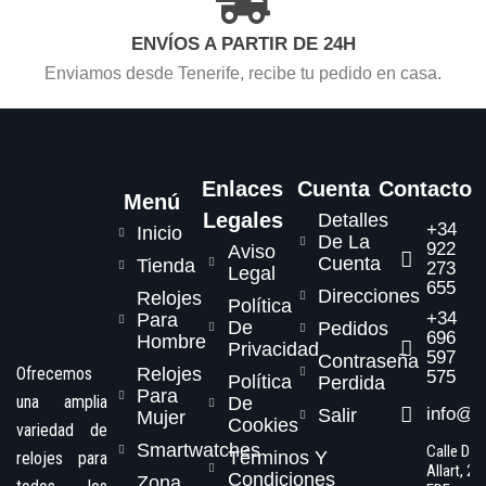
ENVÍOS A PARTIR DE 24H
Enviamos desde Tenerife, recibe tu pedido en casa.
Enlaces
Cuenta
Contacto
Menú
Legales
Detalles
+34
Inicio
De La
922
Aviso
Cuenta
Tienda
273
Legal
655
Direcciones
Relojes
Política
+34
Para
De
Pedidos
696
Hombre
Privacidad
597
Contraseña
Ofrecemos
Relojes
575
Política
Perdida
Para
una amplia
De
info@s
Salir
Mujer
Cookies
variedad de
Smartwatches
Calle Dr.
Términos Y
relojes para
Allart, 2,
Condiciones
Zona