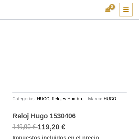
Ir
al
contenido
Categorías:
HUGO
,
Relojes Hombre
Marca:
HUGO
Reloj Hugo 1530406
149,00
€
119,20
€
Impuestos incluidos en el precio